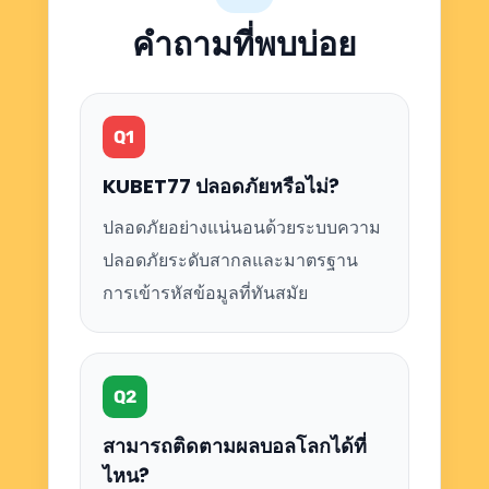
คำถามที่พบบ่อย
Q1
KUBET77 ปลอดภัยหรือไม่?
ปลอดภัยอย่างแน่นอนด้วยระบบความ
ปลอดภัยระดับสากลและมาตรฐาน
การเข้ารหัสข้อมูลที่ทันสมัย
Q2
สามารถติดตามผลบอลโลกได้ที่
ไหน?