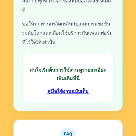
สนุกกับทุกช่วงเวลาของฟุตบอลได้อย่างเต็ม
ที่
ขอให้ทุกท่านเพลิดเพลินกับเกมการแข่งขัน
ระดับโลกและเลือกใช้บริการกับแพลตฟอร์ม
ที่ไว้ใจได้เท่านั้น
สนใจเริ่มต้นการใช้งาน ดูรายละเอียด
เพิ่มเติมที่นี่
คู่มือใช้งานฉบับเต็ม
FAQ