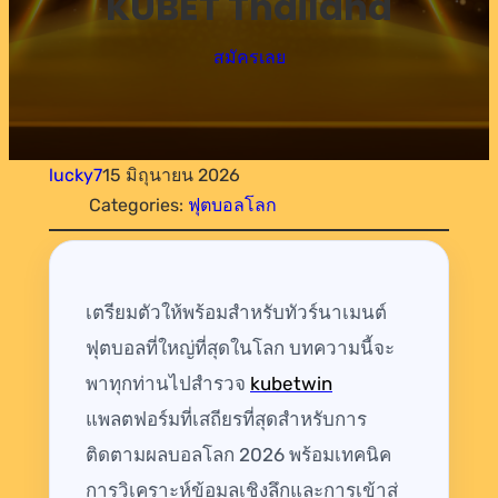
KUBET Thailand
สมัครเลย
lucky7
15 มิถุนายน 2026
Categories:
ฟุตบอลโลก
เตรียมตัวให้พร้อมสำหรับทัวร์นาเมนต์
ฟุตบอลที่ใหญ่ที่สุดในโลก บทความนี้จะ
พาทุกท่านไปสำรวจ
kubetwin
แพลตฟอร์มที่เสถียรที่สุดสำหรับการ
ติดตามผลบอลโลก 2026 พร้อมเทคนิค
การวิเคราะห์ข้อมูลเชิงลึกและการเข้าสู่