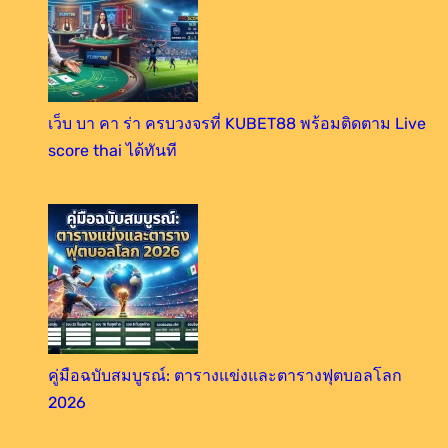
เว็บ บา คา ร่า ครบวงจรที่ KUBET88 พร้อมติดตาม Live
score thai ได้ทันที
คู่มือฉบับสมบูรณ์: ตารางแข่งและตารางฟุตบอลโลก
2026