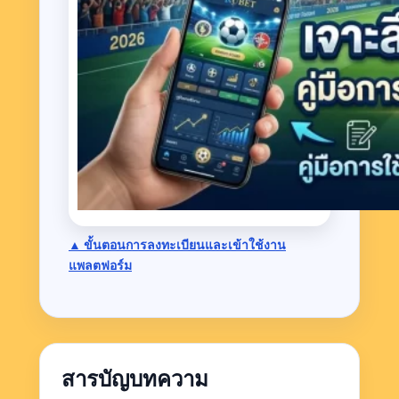
▲ ขั้นตอนการลงทะเบียนและเข้าใช้งาน
แพลตฟอร์ม
สารบัญบทความ