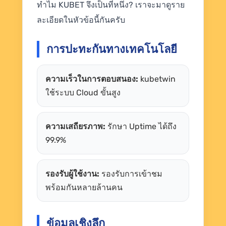
ทำไม KUBET จึงเป็นที่หนึ่ง? เราจะมาดูราย
ละเอียดในหัวข้อนี้กันครับ
การปะทะกันทางเทคโนโลยี
ความเร็วในการตอบสนอง:
kubetwin
ใช้ระบบ Cloud ขั้นสูง
ความเสถียรภาพ:
รักษา Uptime ได้ถึง
99.9%
รองรับผู้ใช้งาน:
รองรับการเข้าชม
พร้อมกันหลายล้านคน
ข้อมูลเชิงลึก