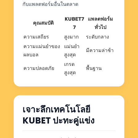
กับแพลตฟอร์มอื่นในตลาด
KUBET7
แพลตฟอร์ม
คุณสมบัติ
7
ทั่วไป
ความเสถียร
สูงมาก
ระดับกลาง
ความแม่นยำของ
แม่นยำ
มีความล่าช้า
ผลบอล
สูงสุด
เกรด
ความปลอดภัย
พื้นฐาน
สูงสุด
เจาะลึกเทคโนโลยี
KUBET ปะทะคู่แข่ง