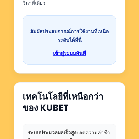
วินาทีเดียว
สัมผัสประสบการณ์การใช้งานที่เหนือ
ระดับได้ที่นี่
เข้าสู่ระบบทันที
เทคโนโลยีที่เหนือกว่า
ของ KUBET
ระบบประมวลผลเร็วสูง:
ลดความล่าช้า