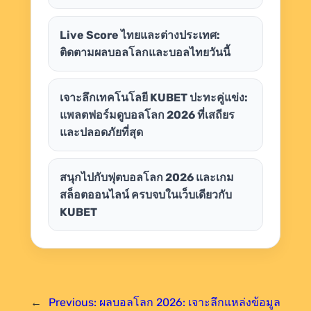
Live Score ไทยและต่างประเทศ:
ติดตามผลบอลโลกและบอลไทยวันนี้
เจาะลึกเทคโนโลยี KUBET ปะทะคู่แข่ง:
แพลตฟอร์มดูบอลโลก 2026 ที่เสถียร
และปลอดภัยที่สุด
สนุกไปกับฟุตบอลโลก 2026 และเกม
สล็อตออนไลน์ ครบจบในเว็บเดียวกับ
KUBET
←
Previous:
ผลบอลโลก 2026: เจาะลึกแหล่งข้อมูล