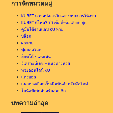
การจัดหมวดหมู่
KUBET ความปลอดภัยและระบบการใช้งาน
KUBET ดีไหม? รีวิวข้อดี–ข้อเสียล่าสุด
คู่มือใช้งานแอป KU หวย
บล็อก
ผลหวย
ฟุตบอลโลก
ล็อตโต้ / เลขเด่น
วิเคราะห์เลข – แนวทางหวย
หวยออนไลน์ KU
แทงบอล
แนวทางเลือกเว็บเดิมพันสำหรับมือใหม่
โบนัสพิเศษสำหรับสมาชิก
บทความล่าสุด