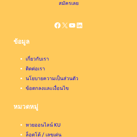
สมัครเลย
Facebook
X
YouTube
LinkedIn
ข้อมูล
เกี่ยวกับเรา
ติดต่อเรา
นโยบายความเป็นส่วนตัว
ข้อตกลงและเงื่อนไข
หมวดหมู่
หวยออนไลน์ KU
ล็อตโต้ / เลขเด่น