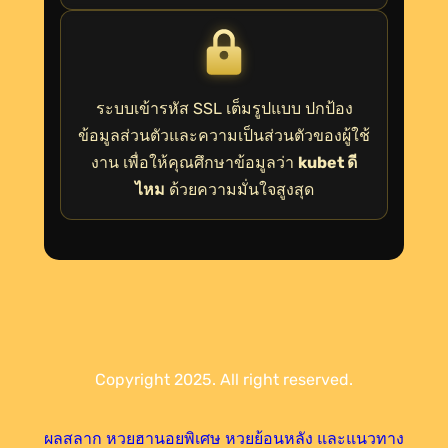
ระบบเข้ารหัส SSL เต็มรูปแบบ ปกป้อง
ข้อมูลส่วนตัวและความเป็นส่วนตัวของผู้ใช้
งาน เพื่อให้คุณศึกษาข้อมูลว่า
kubet ดี
ไหม
ด้วยความมั่นใจสูงสุด
Copyright 2025. All right reserved.
ผลสลาก หวยฮานอยพิเศษ หวยย้อนหลัง และแนวทาง