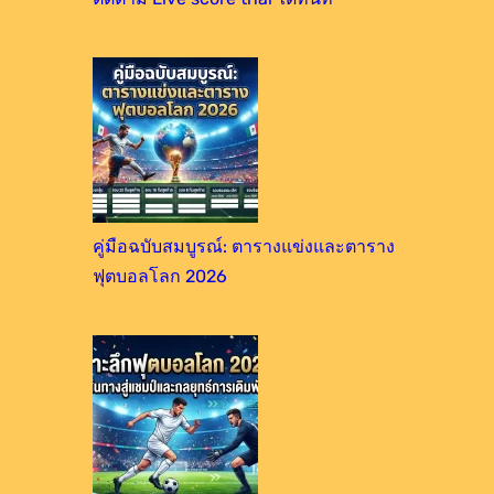
คู่มือฉบับสมบูรณ์: ตารางแข่งและตาราง
ฟุตบอลโลก 2026