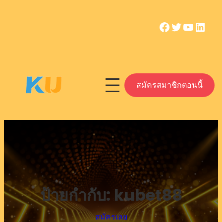
ข้าม
ไป
Facebook
Twitter
YouTube
LinkedIn
ยัง
เนื้อหา
สมัครสมาชิกตอนนี้
ป้ายกำกับ:
kubet88
สมัครเลย