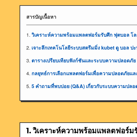
สารบัญเนื้อหา
1.
วิเคราะห์ความพร้อมแพลตฟอร์มรับศึก ฟุตบอล โล
2.
เจาะลึกเทคโนโลยีระบบสตรีมมิ่ง kubet ดู บอล ปะท
3.
ตารางเปรียบเทียบฟังก์ชันและระบบความปลอดภัย 
4.
กลยุทธ์การเลือกแพลตฟอร์มเพื่อความปลอดภัยแล
5.
5 คำถามที่พบบ่อย (Q&A) เกี่ยวกับระบบความปล
1. วิเคราะห์ความพร้อมแพลตฟอร์มร