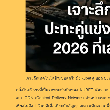
เจาะลึกเทคโนโลยีระบบสตรีมมิ่ง kubet ดู บอล ปะท
หนึ่งในบริการที่เป็นจุดขายสำคัญของ KUBET คือระบ
และ CDN (Content Delivery Network) ข้ามประเทศ 
เพียงไม่ถึง 1 วินาทีเมื่อเทียบกับสัญญาณดาวเทียมภาคพ