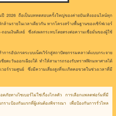
ปี 2026 ถือเป็นบททดสอบครั้งใหญ่ของค่ายบันเทิงออนไลน์ทุก
 หลักล้านรายในเวลาเดียวกัน หากโครงสร้างพื้นฐานของเซิร์ฟเวอร์
นเงินดีเลย์ ซึ่งส่งผลกระทบโดยตรงต่อความเชื่อมั่นของผู้ใช้
ำการอัปเกรดระบบเน็ตเวิร์กสู่สถาปัตยกรรมคลาวด์แบบกระจาย
าคเอเชียตะวันออกเฉียงใต้ ทำให้สามารถรองรับทราฟฟิกมหาศาลได้
วอร์รวมศูนย์ ซึ่งมีความเสี่ยงสูงที่จะเกิดคอขวดในช่วงเวลาที่มี
ัยทางไซเบอร์ไม่ใช่เรื่องไกลตัว การเลือกแพลตฟอร์มที่มี
ราะป้องกันแรกที่ผู้เล่นต้องพิจารณา เพื่อป้องกันการรั่วไหล