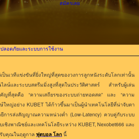
สมัครเลย
ปลอดภัยและระบบการใช้งาน
็นเวทีแข่งขันที่ยิ่งใหญ่ที่สุดของวงการลูกหนังระดับโลกเท่านั้น
ไลน์และระบบสตรีมมิ่งสูงที่สุดในประวัติศาสตร์ สำหรับผู้เล่น
วใจสำคัญที่สุดคือ “ความเสถียรของระบบถ่ายทอดสด” และ “ความ
ใหญ่อย่าง KUBET ได้ก้าวขึ้นมาเป็นผู้นำเทคโนโลยีที่น่าจับตา
ยีการส่งสัญญาณความหน่วงต่ำ (Low-Latency) ควบคู่กับระบบ
ียบเชิงพาณิชย์และเทคโนโลยีระหว่าง KUBET, Nexobet666 และ
สำหรับคุณในฤดูกาล
ฟุตบอล โลก
นี้