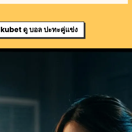
 kubet ดู บอล ปะทะคู่แข่ง