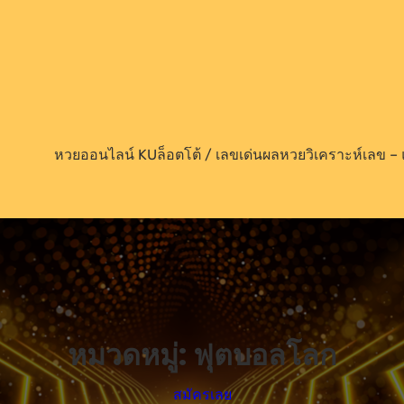
หวยออนไลน์ KU
ล็อตโต้ / เลขเด่น
ผลหวย
วิเคราะห์เลข 
หมวดหมู่:
ฟุตบอลโลก
สมัครเลย