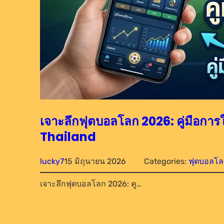
เจาะลึกฟุตบอลโลก 2026: คู่มือการ
Thailand
lucky7
15 มิถุนายน 2026
Categories:
ฟุตบอลโ
เจาะลึกฟุตบอลโลก 2026: คู…