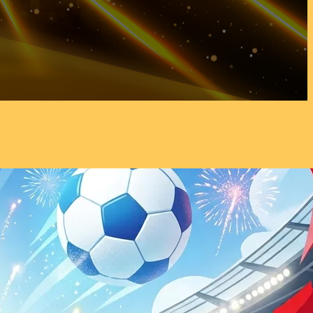
ารค้นหา
Search
อกสารสำคัญ
กรกฎาคม 2026
มิถุนายน 2026