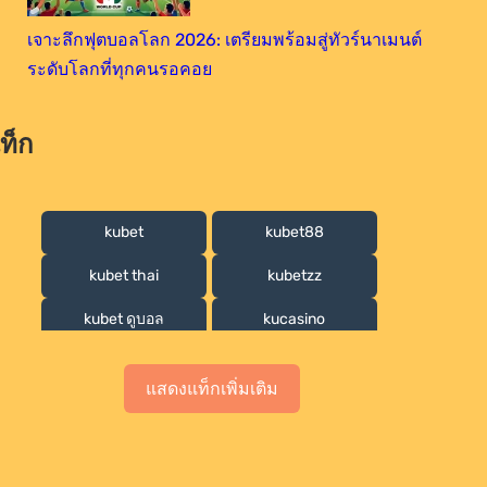
เจาะลึกฟุตบอลโลก 2026: เตรียมพร้อมสู่ทัวร์นาเมนต์
ระดับโลกที่ทุกคนรอคอย
ท็ก
kubet
kubet88
kubet thai
kubetzz
kubet ดูบอล
kucasino
kukubet
KU Sports
แสดงแท็กเพิ่มเติม
kuthailand
kuกีฬา
thaku
กีฬา