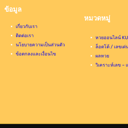
ข้อมูล
หมวดหมู่
เกี่ยวกับเรา
ติดต่อเรา
หวยออนไลน์ KU
นโยบายความเป็นส่วนตัว
ล็อตโต้ / เลขเด่
ข้อตกลงและเงื่อนไข
ผลหวย
วิเคราะห์เลข –