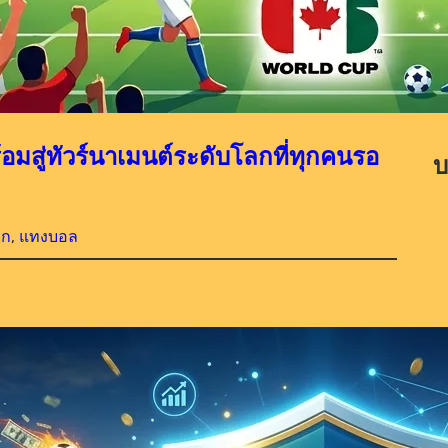
มสู่ทัวร์นาเมนต์ระดับโลกที่ทุกคนรอ
บ
ลก
, 
แทงบอล