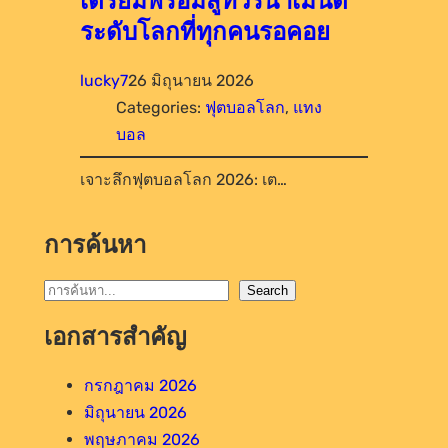
เตรียมพร้อมสู่ทัวร์นาเมนต์
ระดับโลกที่ทุกคนรอคอย
lucky7
26 มิถุนายน 2026
Categories:
ฟุตบอลโลก
, 
แทง
บอล
เจาะลึกฟุตบอลโลก 2026: เต…
การค้นหา
ค้
Search
น
เอกสารสำคัญ
ห
า
กรกฎาคม 2026
มิถุนายน 2026
พฤษภาคม 2026