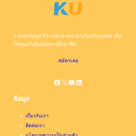
สล็อต
รวมทุกข้อมูล รีวิว และคำแนะนำเกี่ยวกับ kubet เพื่อ
ให้คุณเริ่มต้นได้อย่างมืออาชีพ
สมัครเลย
Facebook
X
YouTube
LinkedIn
ข้อมูล
เกี่ยวกับเรา
ติดต่อเรา
นโยบายความเป็นส่วนตัว