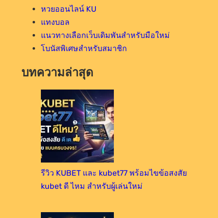
หวยออนไลน์ KU
แทงบอล
แนวทางเลือกเว็บเดิมพันสำหรับมือใหม่
โบนัสพิเศษสำหรับสมาชิก
บทความล่าสุด
รีวิว KUBET และ kubet77 พร้อมไขข้อสงสัย
kubet ดี ไหม สำหรับผู้เล่นใหม่