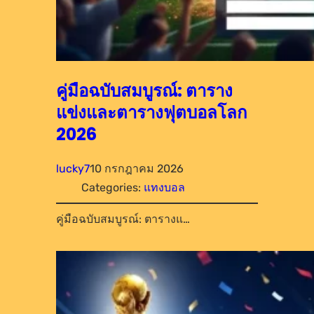
คู่มือฉบับสมบูรณ์: ตาราง
แข่งและตารางฟุตบอลโลก
2026
lucky7
10 กรกฎาคม 2026
Categories:
แทงบอล
คู่มือฉบับสมบูรณ์: ตารางแ…