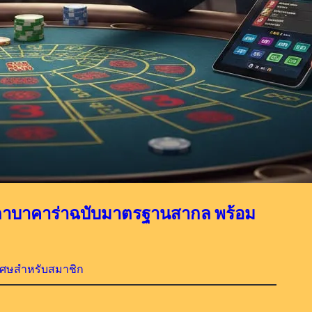
แ
ิกาบาคาร่าฉบับมาตรฐานสากล พร้อม
เศษสำหรับสมาชิก