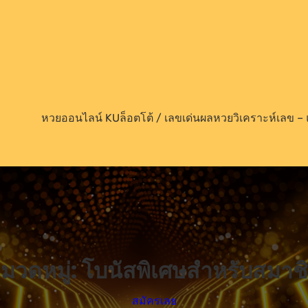
หวยออนไลน์ KU
ล็อตโต้ / เลขเด่น
ผลหวย
วิเคราะห์เลข 
มวดหมู่:
โบนัสพิเศษสำหรับสมาช
สมัครเลย