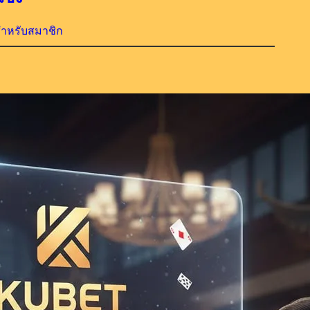
สำหรับสมาชิก