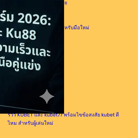
วิเคราะห์เลข – แนวทางหวย
หวยออนไลน์ KU
แทงบอล
แนวทางเลือกเว็บเดิมพันสำหรับมือใหม่
โบนัสพิเศษสำหรับสมาชิก
ทความล่าสุด
รีวิว KUBET และ kubet77 พร้อมไขข้อสงสัย kubet ดี
ไหม สำหรับผู้เล่นใหม่