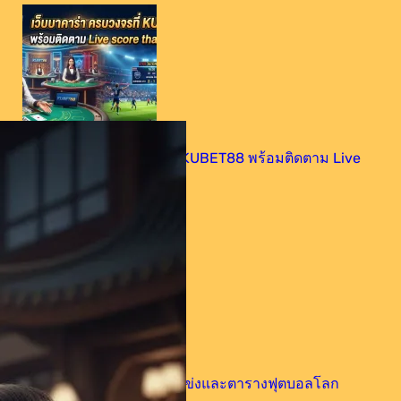
เว็บ บา คา ร่า ครบวงจรที่ KUBET88 พร้อมติดตาม Live
score thai ได้ทันที
คู่มือฉบับสมบูรณ์: ตารางแข่งและตารางฟุตบอลโลก