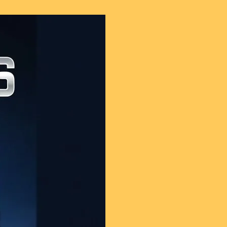
คาสิโน
ฟุตบอลโลก
สล็อต