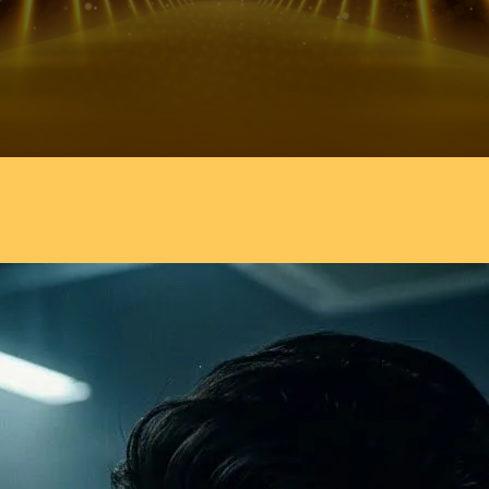
ก
ค้
น
เ
ห
า