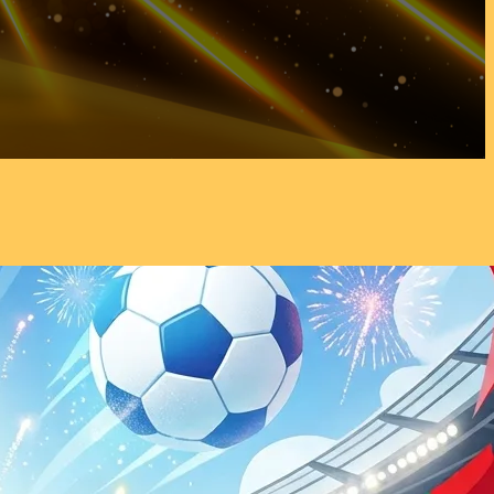
ารค้นหา
Search
อกสารสำคัญ
กรกฎาคม 2026
มิถุนายน 2026