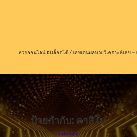
หวยออนไลน์ KU
ล็อตโต้ / เลขเด่น
ผลหวย
วิเคราะห์เลข 
ป้ายกำกับ:
คาสิโน
สมัครเลย