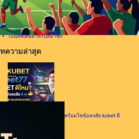
วิเคราะห์เลข – แนวทางหวย
หวยออนไลน์ KU
แทงบอล
แนวทางเลือกเว็บเดิมพันสำหรับมือใหม่
โบนัสพิเศษสำหรับสมาชิก
ทความล่าสุด
รีวิว KUBET และ kubet77 พร้อมไขข้อสงสัย kubet ดี
ไหม สำหรับผู้เล่นใหม่