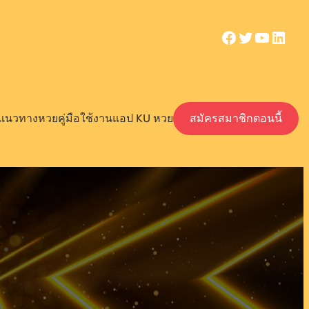
Facebook
Twitter
YouTube
LinkedIn
– แนวทางหวย
คู่มือใช้งานแอป KU หวย
สมัครสมาชิกตอนนี้